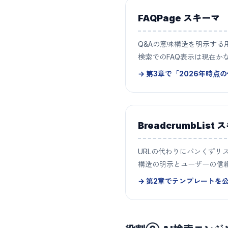
FAQPage スキーマ
Q&Aの意味構造を明示する用
検索でのFAQ表示は現在か
→ 第3章で「2026年時点
BreadcrumbList
URLの代わりにパンくずリ
構造の明示とユーザーの信
→ 第2章でテンプレートを