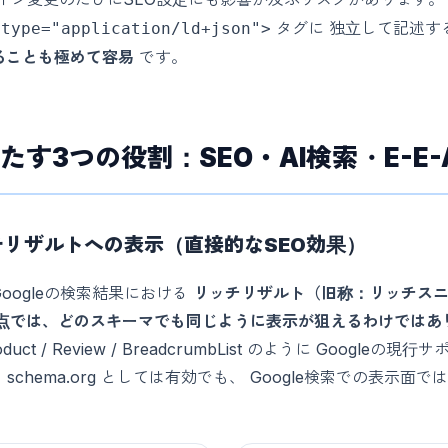
タグに 独立して記述す
 type="application/ld+json">
ることも極めて容易
です。
が果たす3つの役割：SEO・AI検索・E-E-
ッチリザルトへの表示（直接的なSEO効果）
oogleの検索結果における
リッチリザルト（旧称：リッチス
日時点では、どのスキーマでも同じように表示が狙えるわけではあ
roduct / Review / BreadcrumbList のように Goog
o は schema.org としては有効でも、 Google検索での表