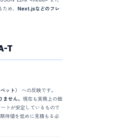
るため、
Next.jsなどのフレ
A-T
ニペット）
への反映です。
りません。
現在も実務上の価
leの現行サポートが安定しているもので
示面では期待値を低めに見積もる必