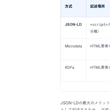
方式
記述場所
JSON-LD
<script>
分離）
Microdata
HTML要
RDFa
HTML要
JSON-LDの最大のメリッ
として記述するため、 デザ