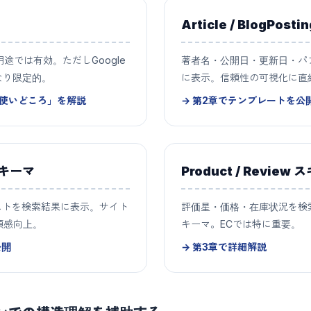
Article / BlogPos
途では有効。ただしGoogle
著者名・公開日・更新日・パ
なり限定的。
に表示。信頼性の可視化に直
の使いどころ」を解説
→ 第2章でテンプレートを公
 スキーマ
Product / Review
ストを検索結果に表示。サイト
評価星・価格・在庫状況を検
頼感向上。
キーマ。ECでは特に重要。
公開
→ 第3章で詳細解説