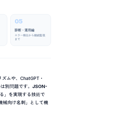
05
診断・運用編
エラー検出から継続監視
まで
ムや、ChatGPT・
うかは別問題です。
JSON-
れる」を実現する技術で
「機械向け名刺」として機