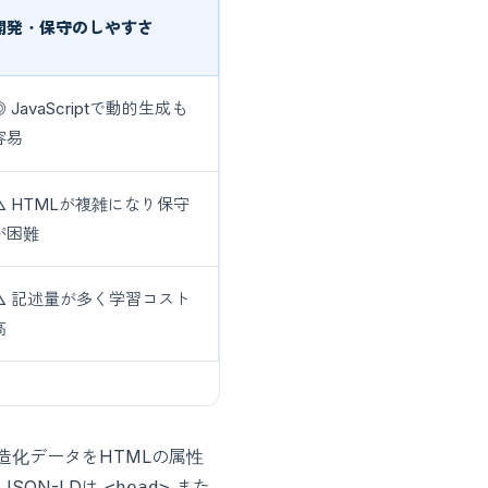
開発・保守のしやすさ
◎ JavaScriptで動的生成も
容易
△ HTMLが複雑になり保守
が困難
△ 記述量が多く学習コスト
高
の構造化データをHTMLの属性
SON-LDは
また
<head>