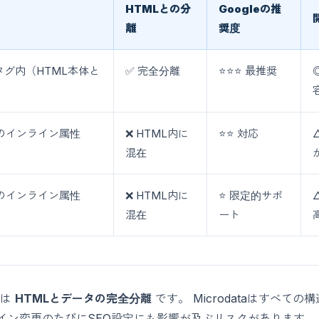
HTMLとの分
Googleの推
離
奨度
タグ内（HTML本体と
✅ 完全分離
⭐⭐⭐ 最推奨
素のインライン属性
❌ HTML内に
⭐⭐ 対応
混在
素のインライン属性
❌ HTML内に
⭐ 限定的サポ
混在
ート
トは
HTMLとデータの完全分離
です。 Microdataはすべて
イン変更のたびにSEO設定にも影響が及ぶリスクがあります。 J