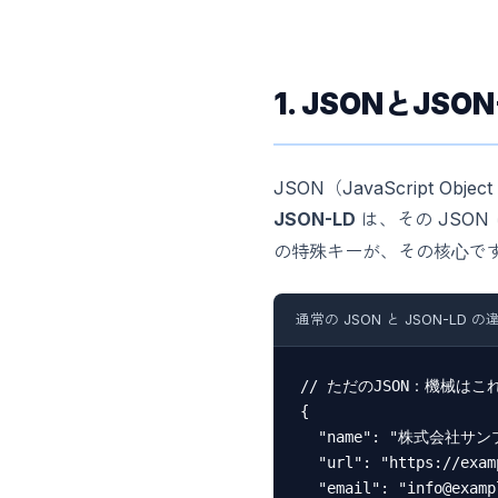
1. JSONとJS
JSON（JavaScript 
JSON-LD
は、その JSO
の特殊キーが、その核心で
通常の JSON と JSON-LD の
// ただのJSON：機械は
{

  "name": "株式会社サンプ
  "url": "https://exam
  "email": "info@exampl