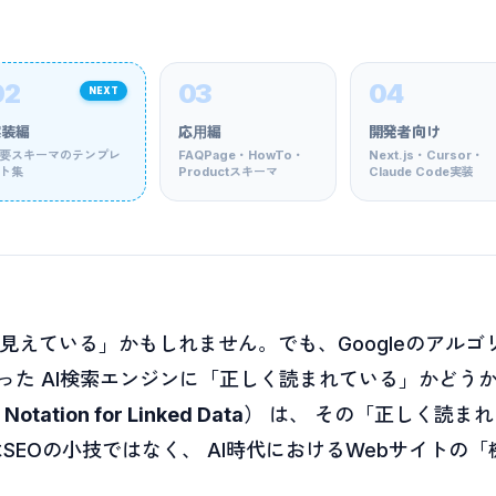
02
03
04
NEXT
実装編
応用編
開発者向け
要スキーマのテンプレ
FAQPage・HowTo・
Next.js・Cursor・
ト集
Productスキーマ
Claude Code実装
見えている」かもしれません。でも、Googleのアルゴリズ
miniといった AI検索エンジンに「正しく読まれている」かど
Notation for Linked Data）
は、 その「正しく読ま
はSEOの小技ではなく、 AI時代におけるWebサイトの