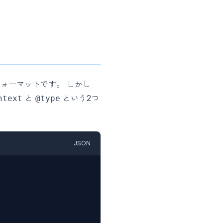
交換フォーマットです。 しかし
と
という2つ
ntext
@type
JSON