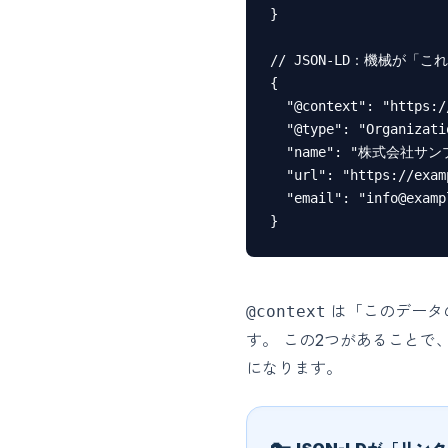
}

// JSON-LD：機械が「こ
{

  "@context": "http
  "@type": "Organiz
  "name": "株式会社サンプ
  "url": "https://exam
  "email": "info@exampl
}
は「このデータ
@context
す。 この2つがあることで、G
になります。