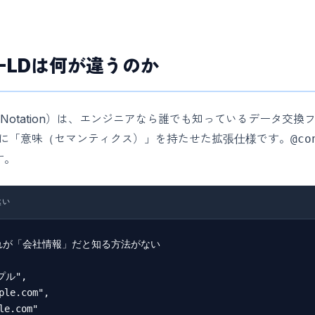
ON-LDは何が違うのか
Object Notation）は、エンジニアなら誰でも知っているデータ
N に「意味（セマンティクス）」を持たせた拡張仕様です。
@co
す。
違い
これが「会社情報」だと知る方法がない

ル",

ple.com",

e.com"
