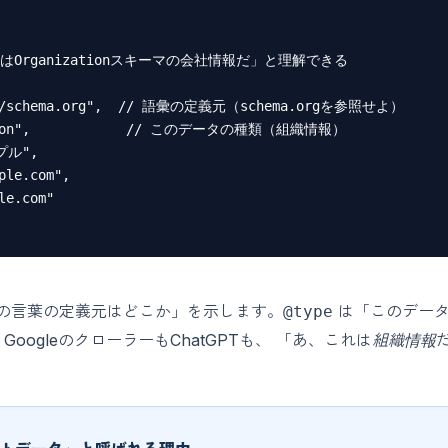
れはOrganizationスキーマの会社情報だ」と理解できる

s://schema.org",  // 語彙の定義元（schema.orgを参照せよ）

ation",            // このデータの種類（組織情報）

ル",

ple.com",

e.com"

の言葉の定義元はどこか」を示します。
は「このデータ
@type
oogleのクローラーもChatGPTも、 「あ、これは
組織情報