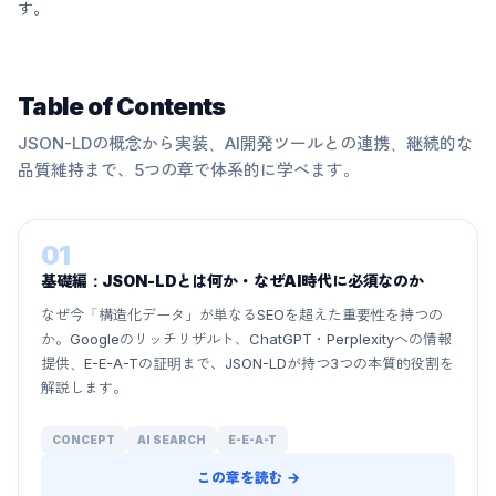
す。
Table of Contents
JSON-LDの概念から実装、AI開発ツールとの連携、継続的な
品質維持まで、5つの章で体系的に学べます。
01
基礎編：JSON-LDとは何か・なぜAI時代に必須なのか
なぜ今「構造化データ」が単なるSEOを超えた重要性を持つの
か。Googleのリッチリザルト、ChatGPT・Perplexityへの情報
提供、E-E-A-Tの証明まで、JSON-LDが持つ3つの本質的役割を
解説します。
CONCEPT
AI SEARCH
E-E-A-T
この章を読む →