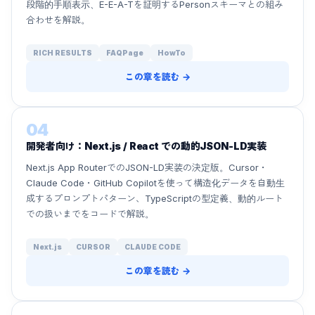
段階的手順表示、E-E-A-Tを証明するPersonスキーマとの組み
合わせを解説。
RICH RESULTS
FAQPage
HowTo
この章を読む →
04
開発者向け：Next.js / React での動的JSON-LD実装
Next.js App RouterでのJSON-LD実装の決定版。Cursor・
Claude Code・GitHub Copilotを使って構造化データを自動生
成するプロンプトパターン、TypeScriptの型定義、動的ルート
での扱いまでをコードで解説。
Next.js
CURSOR
CLAUDE CODE
この章を読む →