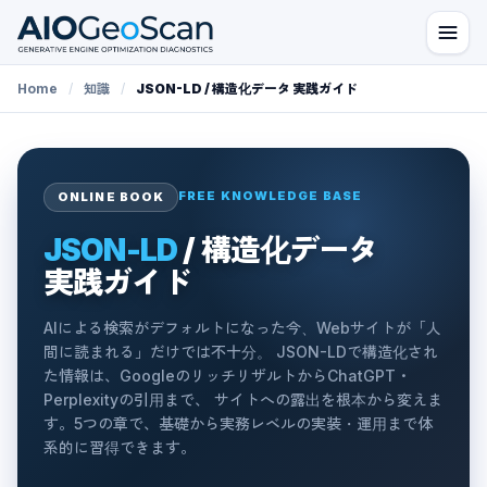
Home
/
知識
/
JSON-LD / 構造化データ 実践ガイド
FREE KNOWLEDGE BASE
ONLINE BOOK
JSON-LD
/ 構造化データ
実践ガイド
AIによる検索がデフォルトになった今、Webサイトが「人
間に読まれる」だけでは不十分。 JSON-LDで構造化され
た情報は、GoogleのリッチリザルトからChatGPT・
Perplexityの引用まで、 サイトへの露出を根本から変えま
す。5つの章で、基礎から実務レベルの実装・運用まで体
系的に習得できます。