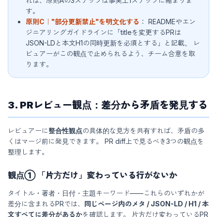
れば、原則Aの3ステップは事実上1ステップに縮まりま
す。
原則C｜"部分更新禁止"を明文化する
： READMEやエン
ジニアリングガイドラインに「titleを変更するPRは
JSON-LDと本文H1の同時更新を必須とする」と記載。 レ
ビュアーがこの観点で止められるよう、チーム合意を取
ります。
3. PRレビュー観点：差分から矛盾を発見する
レビュアーに
整合性観点
の具体的な見方を共有すれば、矛盾の多
くはマージ前に発見できます。 PR diff上で見るべき3つの観点を
整理します。
観点① 「片方だけ」変わっている行がないか
タイトル・著者・日付・主題キーワード——これらのいずれかが
差分に含まれるPRでは、
同じページ内のメタ / JSON-LD / H1 / 本
文すべてに差分があるか
を確認します。 片方だけ変わっているPR