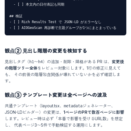
  - [ ] 本文内の日付表記も同期

## 検証

- [ ] Rich Results Test で JSON-LD がエラーなし

- [ ] AIOGeoScan 再診断で主題グループが1つにまとまっている
観点② 見出し階層の変更を検知する
見出しタグ（
〜
）の追加・削除・降格がある PR は、
変更後
h1
h4
の階層ツリー全体
をレビュー対象にします。1行の修正に見えて
も、 その前後の階層包含関係が壊れていないかを必ず確認しま
す。
観点③ テンプレート変更は全ページへの波及
共通テンプレート（layout.tsx、
ジェネレーター、
metadata
JSON-LDビルダー）の変更は、
1ページのPRで数百ページに影響
します。レビュー時は必ず「本番で影響を受けるURL数」を想定
し、 代表ページ3〜5件で手動検証する運用にします。