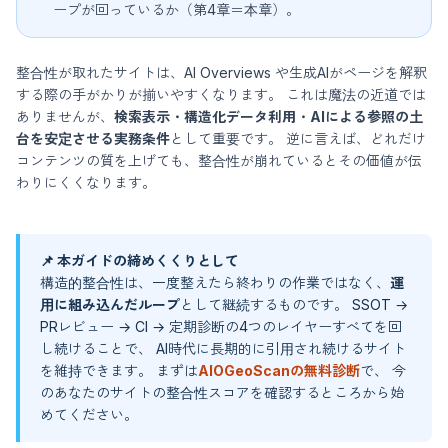
ープが回っているか（第4章＝本章）。
整合性が取れたサイトは、AI Overviews や生成AIがページを解釈
する際の手がかりが揃いやすくなります。 これは魔法の近道では
ありませんが、
検索表示・構造化データ利用・AIによる参照の土
台を安定させる実務条件
として重要です。 逆に言えば、どれだけ
コンテンツの質を上げても、整合性が崩れているとその価値が伝
わりにくくなります。
📌 本ガイドの締めくくりとして
構造的整合性は、一度整えたら終わりの作業ではなく、
運
用に組み込んだループ
として継続するものです。 SSOT →
PRレビュー → CI → 定期診断の4つのレイヤーすべてを回
し続けることで、 AI時代に長期的に引用され続けるサイト
を維持できます。 まずは
AIOGeoScanの無料診断
で、 今
のあなたのサイトの整合性スコアを確認するところから始
めてください。