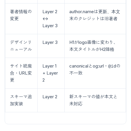
著者情報の
Layer 2
author.nameは更新、本文
変更
↔
末のクレジットは旧著者
Layer 3
デザインリ
Layer 3
H1がlogo画像に変わり、
ニューアル
本文タイトルがH2降格
サイト統廃
Layer 1
canonicalとog:url・
の
@id
合・URL変
+ Layer
不一致
更
2
スキーマ追
Layer 2
新スキーマの値が本文と
加実装
未対応