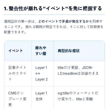
1. 整合性が崩れる"イベント"を先に把握する
運用設計の第一歩は、
どのイベントで矛盾が発生するか
を列挙す
ることです。 崩れる瞬間が特定できれば、そこに対して防御策を
配置できます。
崩れや
イベント
典型的な症状
すい層
記事タイト
Layer 1
titleだけ更新、JSON-
ルのリライ
↔
LD.headlineは旧値のまま
ト
Layer 2
CMSテン
Layer 1
og:titleのフォーマットだ
プレート変
全体
け変わり、titleと乖離
更