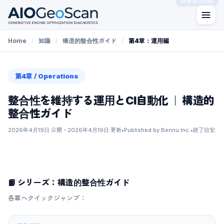
NOW READING
NOW READING
Home
/
知識
/
構造的整合性ガイド
/
第4章：運用編
第4章 / Operations
整合性を維持する運用とCI自動化 ｜ 構造的
整合性ガイド
2026年4月19日
公開
・
2026年4月19日
更新
•
Published by Bennu Inc.
•
読了目安: 
📙 シリーズ：構造的整合性ガイド
各章へクイックジャンプ：