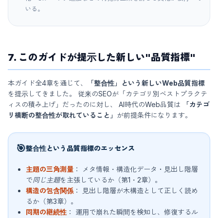
いる。
7. このガイドが提示した新しい"品質指標"
本ガイド全4章を通じて、
「整合性」という新しいWeb品質指標
を提示してきました。 従来のSEOが「カテゴリ別ベストプラクテ
ィスの積み上げ」だったのに対し、 AI時代のWeb品質は
「カテゴ
リ横断の整合性が取れていること」
が前提条件になります。
🎯
整合性という品質指標のエッセンス
主題の三角測量
： メタ情報・構造化データ・見出し階層
で
同じ主題
を主張しているか（第1・2章）。
構造の包含関係
： 見出し階層が木構造として正しく読め
るか（第3章）。
同期の継続性
： 運用で崩れた瞬間を検知し、修復するル