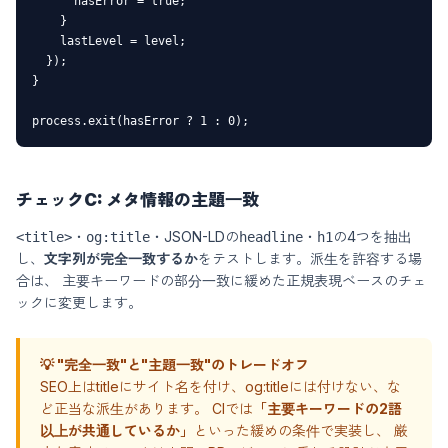
      hasError = true;

    }

    lastLevel = level;

  });

}

process.exit(hasError ? 1 : 0);
チェックC: メタ情報の主題一致
・
・JSON-LDの
・
の4つを抽出
<title>
og:title
headline
h1
し、
文字列が完全一致するか
をテストします。派生を許容する場
合は、 主要キーワードの部分一致に緩めた正規表現ベースのチェ
ックに変更します。
💡 "完全一致"と"主題一致"のトレードオフ
SEO上はtitleにサイト名を付け、og:titleには付けない、な
ど正当な派生があります。 CIでは
「主要キーワードの2語
以上が共通しているか」
といった緩めの条件で実装し、 厳