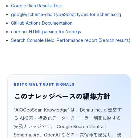
Google Rich Results Test
google/schema-dts: TypeScript types for Schema.org
GitHub Actions Documentation
cheerio: HTML parsing for Node.js
Search Console Help: Performance report (Search results)
EDITORIAL TRUST SIGNALS
このナレッジベースの編集方針
`AIOGeoScan Knowledge` は、Bennu Inc. が運営す
る AI検索・構造化データ・クローラー制御に関する
実務ナレッジです。 Google Search Central、
Schema.org、OpenAI などの一次情報を優先し、観