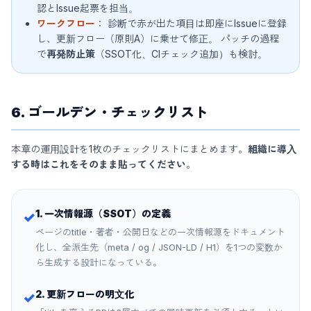
認とIssue起票を担当。
ワークフロー
： 診断で赤が出た項目は即座にIssueに登録
し、更新フロー（原則A）に乗せて修正。 パッチの過程
で
再発防止策
（SSOT化、CIチェック追加）も検討。
6. ゴールデン・チェックリスト
本章の運用設計を1枚のチェックリストにまとめます。
組織に導入
する時はこれをそのまま貼ってください
。
1. 一次情報源（SSOT）の定義
✓
ページのtitle・著者・公開日などの一次情報源をドキュメント
化し、全派生先（meta / og / JSON-LD / H1）を1つの変数か
ら生成する設計になっている。
2. 更新フローの明文化
✓