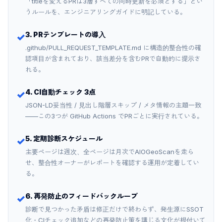
「titleを変えるPRは3層すべての同時更新を必須とする」とい
うルールを、エンジニアリングガイドに明記している。
3. PRテンプレートの導入
✓
.github/PULL_REQUEST_TEMPLATE.md に構造的整合性の確
認項目が含まれており、該当差分を含むPRで自動的に提示さ
れる。
4. CI自動チェック 3点
✓
JSON-LD妥当性 / 見出し階層スキップ / メタ情報の主題一致
——この3つが GitHub Actions でPRごとに実行されている。
5. 定期診断スケジュール
✓
主要ページは週次、全ページは月次でAIOGeoScanを走ら
せ、整合性オーナーがレポートを確認する運用が定着してい
る。
6. 再発防止のフィードバックループ
✓
診断で見つかった矛盾は修正だけで終わらず、発生源にSSOT
化・CIチェック追加などの再発防止策を講じる文化が根付いて