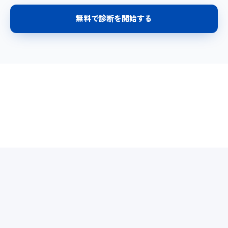
無料で診断を開始する
利用規約
プライバシーポリシー
知識
無料ツール
About Us
お知らせ・更新情報
BENNU GROUP SERVICES (外部サービス)
ADGrow (広告費後払い・与信支援)
↗
seeen (ポップアップスペース)
↗