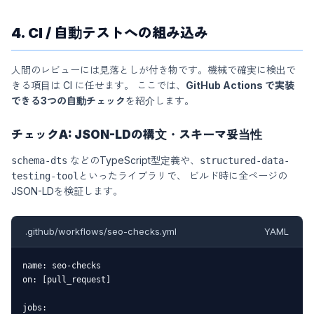
4. CI / 自動テストへの組み込み
人間のレビューには見落としが付き物です。機械で確実に検出で
きる項目は CI に任せます。 ここでは、
GitHub Actions で実装
できる3つの自動チェック
を紹介します。
チェックA: JSON-LDの構文・スキーマ妥当性
などのTypeScript型定義や、
schema-dts
structured-data-
といったライブラリで、 ビルド時に全ページの
testing-tool
JSON-LDを検証します。
.github/workflows/seo-checks.yml
YAML
name: seo-checks

on: [pull_request]

jobs:
