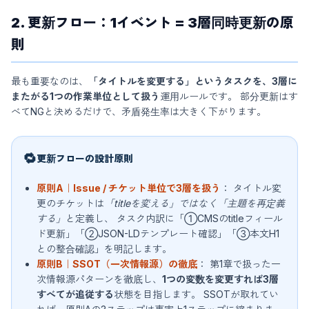
2. 更新フロー：1イベント = 3層同時更新の原
則
最も重要なのは、
「タイトルを変更する」というタスクを、3層に
またがる1つの作業単位として扱う
運用ルールです。 部分更新はす
べてNGと決めるだけで、矛盾発生率は大きく下がります。
🔁
更新フローの設計原則
原則A｜Issue / チケット単位で3層を扱う
： タイトル変
更のチケットは
「titleを変える」ではなく「主題を再定義
する」
と定義し、 タスク内訳に「①CMSのtitleフィール
ド更新」「②JSON-LDテンプレート確認」「③本文H1
との整合確認」を明記します。
原則B｜SSOT（一次情報源）の徹底
： 第1章で扱った一
次情報源パターンを徹底し、
1つの変数を変更すれば3層
すべてが追従する
状態を目指します。 SSOTが取れてい