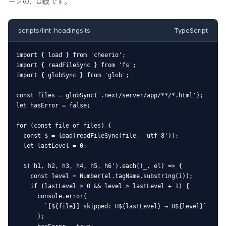
ーンの、CI版です。
scripts/lint-headings.ts
TypeScript
import { load } from 'cheerio';

import { readFileSync } from 'fs';

import { globSync } from 'glob';

const files = globSync('.next/server/app/**/*.html');

let hasError = false;

for (const file of files) {

  const $ = load(readFileSync(file, 'utf-8'));

  let lastLevel = 0;

  $('h1, h2, h3, h4, h5, h6').each((_, el) => {

    const level = Number(el.tagName.substring(1));

    if (lastLevel > 0 && level > lastLevel + 1) {

      console.error(

        `[${file}] skipped: H${lastLevel} → H${level}`

      );
