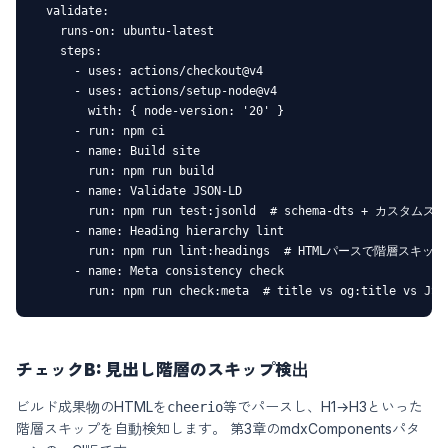
  validate:

    runs-on: ubuntu-latest

    steps:

      - uses: actions/checkout@v4

      - uses: actions/setup-node@v4

        with: { node-version: '20' }

      - run: npm ci

      - name: Build site

        run: npm run build

      - name: Validate JSON-LD

        run: npm run test:jsonld  # schema-dts + カスタムス
      - name: Heading hierarchy lint

        run: npm run lint:headings  # HTMLパースで階層スキップ
      - name: Meta consistency check

チェックB: 見出し階層のスキップ検出
ビルド成果物のHTMLを
等でパースし、H1→H3といった
cheerio
階層スキップを自動検知します。 第3章のmdxComponentsパタ