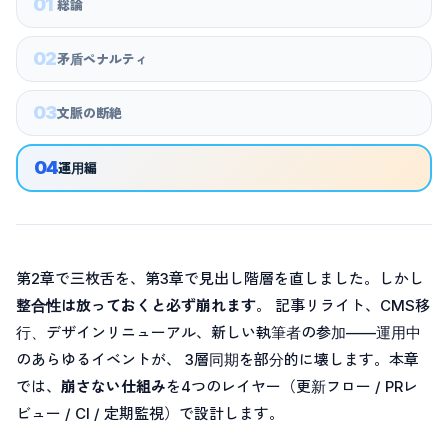
01
総論
02
矛盾ペナルティ
03
文脈の断絶
04
運用編
第2章で三枚舌を、第3章で見出し階層を直しました。しかし
整合性は放っておくと必ず崩れます
。 記事リライト、CMS移
行、デザインリニューアル、新しい執筆者の参加——運用中
のあらゆるイベントが、 3層同期を部分的に壊します。本章
では、
崩さない仕組み
を4つのレイヤー（更新フロー / PRレ
ビュー / CI / 定期監視）で設計します。