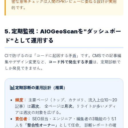
密な意味チェックは人間のPRレビューに委ねる設計が実用
的です。
5. 定期監視：AIOGeoScanを"ダッシュボー
ド"として運用する
CIで防げるのは「コードに起因する矛盾」です。CMSでの記事編
集やデザイン変更など、
コード外で発生する矛盾
は、定期診断で
しか発見できません。
📊
定期診断の運用設計（推奨）
頻度
： 主要ページ（トップ、カテゴリ、流入上位10〜20
記事）は
週次
、 全ページは
月次
。リライトが多いメディ
アは週次の対象を広げる。
責任者
： SEO担当・エンジニア・編集者の3職能のうち1
人を
「整合性オーナー」
として任命。 診断レポートの確