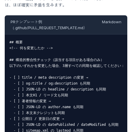
は、ほぼ確実に矛盾を生みます。
PRテンプレート例
Markdown
（.github/PULL_REQUEST_TEMPLATE.md）
## 概要

<!-- 何を変更したか -->

## 構造的整合性チェック（該当する項目がある場合のみ）

以下のいずれかを変更した場合、3層すべての同期を確認してください：

- [ ] title / meta description の変更 →

  - [ ] og:title / og:description も同期

  - [ ] JSON-LD の headline / description も同期

  - [ ] 本文H1 / リード文も同期

- [ ] 著者情報の変更 →

  - [ ] JSON-LD の author.name も同期

  - [ ] 本文末クレジットも同期

- [ ] 公開日 / 更新日の変更 →

  - [ ] JSON-LD の datePublished / dateModified も同期

  - [ ] sitemap.xml の lastmod も同期
