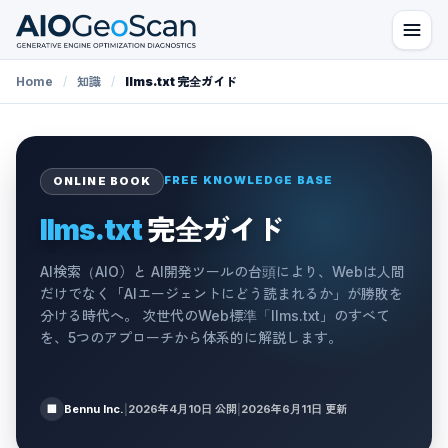
Home
/
知識
/
llms.txt 完全ガイド
FREE KNOWLEDGE BASE
ONLINE BOOK
llms.txt
完全ガイド
AI検索（AIO）と AI開発ツールの台頭により、Webは人間
だけでなく「AIエージェントにどう読まれるか」が勝敗を
分ける時代へ。 次世代のWeb標準「llms.txt」のすべて
を、5つのアプローチから体系的に解説します。
Bennu Inc.
|
2026年4月10日
公開
|
2026年6月11日
更新
🏢