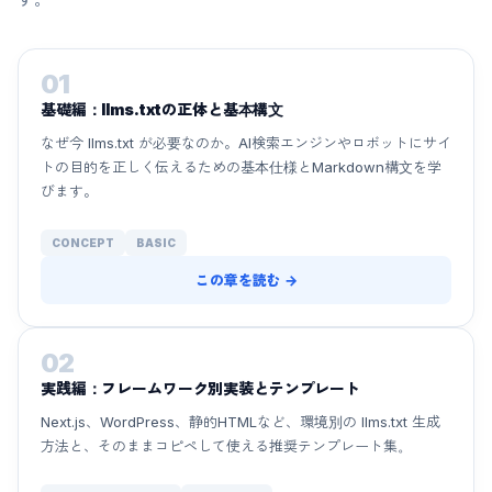
01
基礎編：llms.txtの正体と基本構文
なぜ今 llms.txt が必要なのか。AI検索エンジンやロボットにサイ
トの目的を正しく伝えるための基本仕様とMarkdown構文を学
びます。
CONCEPT
BASIC
この章を読む →
02
実践編：フレームワーク別実装とテンプレート
Next.js、WordPress、静的HTMLなど、環境別の llms.txt 生成
方法と、そのままコピペして使える推奨テンプレート集。